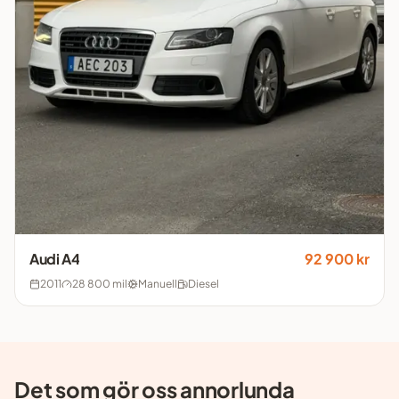
Audi
A4
92 900 kr
2011
28 800 mil
Manuell
Diesel
Det som gör oss annorlunda