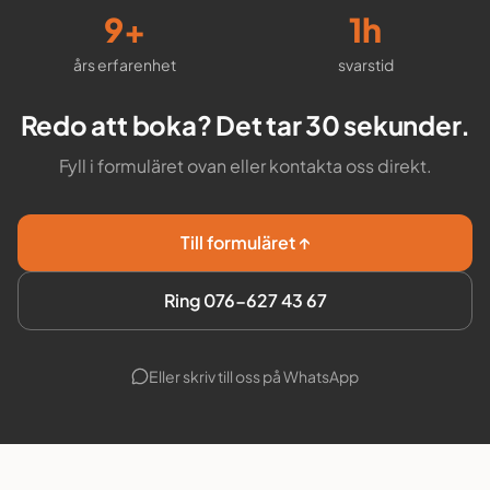
10
+
2
h
års erfarenhet
svarstid
Redo att boka? Det tar 30 sekunder.
Fyll i formuläret ovan eller kontakta oss direkt.
Till formuläret ↑
Ring 076-627 43 67
Eller skriv till oss på WhatsApp