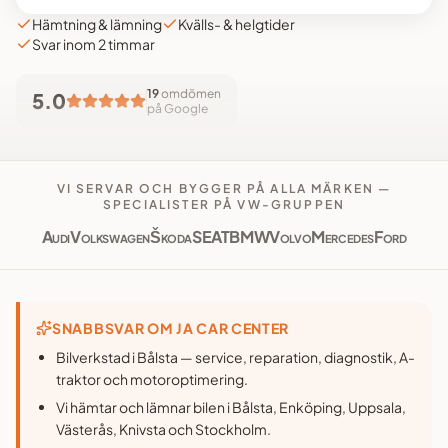
Hämtning & lämning
Kvälls- & helgtider
Svar inom 2 timmar
19
omdömen
5.0
på Google
VI SERVAR OCH BYGGER PÅ ALLA MÄRKEN —
SPECIALISTER PÅ VW-GRUPPEN
Audi
Volkswagen
Škoda
SEAT
BMW
Volvo
Mercedes
Ford
SNABBSVAR OM JA CAR CENTER
Bilverkstad i Bålsta — service, reparation, diagnostik, A-
traktor och motoroptimering.
Vi hämtar och lämnar bilen i Bålsta, Enköping, Uppsala,
Västerås, Knivsta och Stockholm.