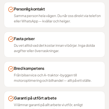
Personlig kontakt
Samma person hela vägen. Du når oss direkt via telefon
eller WhatsApp — kvällar och helger.
Fasta priser
Du vet alltid vad det kostar innan vi börjar. Inga dolda
avgifter eller överraskningar.
Bred kompetens
Från bilservice och A-traktor-byggen till
motoroptimering och bilhandel — allt på ett ställe.
Garanti på utfört arbete
Vi lämnar garanti på allt arbete vi utför, enligt