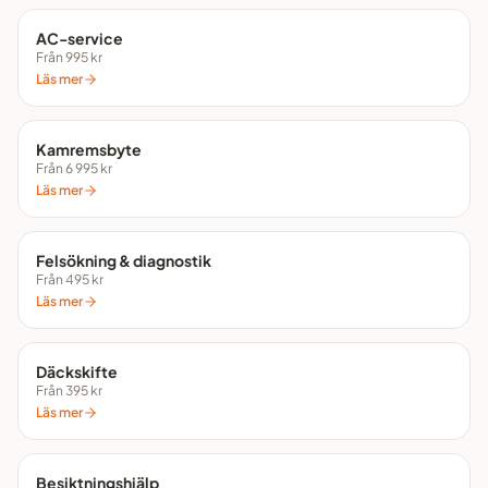
AC-service
Från 995 kr
Läs mer
Kamremsbyte
Från 6 995 kr
Läs mer
Felsökning & diagnostik
Från 495 kr
Läs mer
Däckskifte
Från 395 kr
Läs mer
Besiktningshjälp