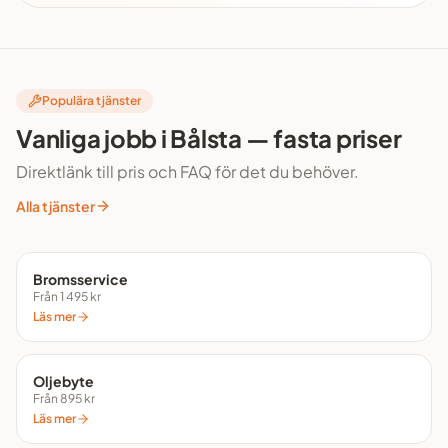
Populära tjänster
Vanliga jobb i Bålsta — fasta priser
Direktlänk till pris och FAQ för det du behöver.
Alla tjänster
Bromsservice
Från 1 495 kr
Läs mer
Oljebyte
Från 895 kr
Läs mer