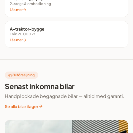
2-stegs & ombesiktning
Läs mer
A-traktor-bygge
Från 20 000 kr
Läs mer
Bilförsäljning
Senast inkomna bilar
Handplockade begagnade bilar — alltid med garanti.
Se alla bilar i lager