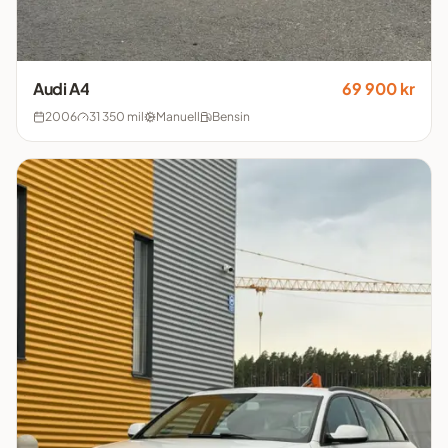
Audi
A4
69 900 kr
2006
31 350 mil
Manuell
Bensin