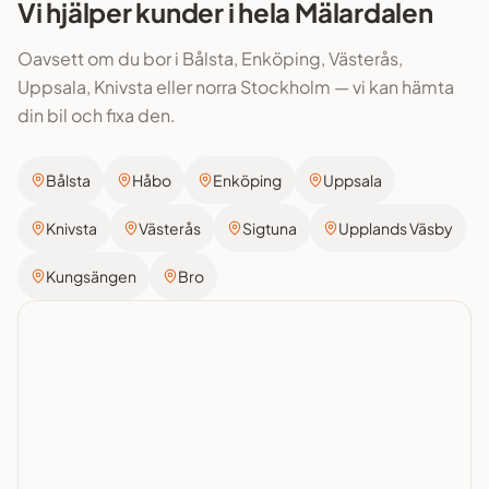
Vi hjälper kunder i hela Mälardalen
Oavsett om du bor i Bålsta, Enköping, Västerås,
Uppsala, Knivsta eller norra Stockholm — vi kan hämta
din bil och fixa den.
Bålsta
Håbo
Enköping
Uppsala
Knivsta
Västerås
Sigtuna
Upplands Väsby
Kungsängen
Bro