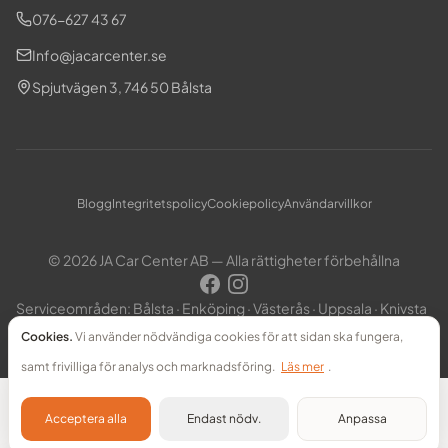
076-627 43 67
Info@jacarcenter.se
Spjutvägen 3, 746 50 Bålsta
Blogg
Integritetspolicy
Cookiepolicy
Användarvillkor
© 2026 JA Car Center AB — Alla rättigheter förbehållna
Serviceområden: Bålsta · Enköping · Västerås · Uppsala · Knivsta
· Stockholm
Cookies.
Vi använder nödvändiga cookies för att sidan ska fungera,
samt frivilliga för analys och marknadsföring.
Läs mer
.
Acceptera alla
Endast nödv.
Anpassa