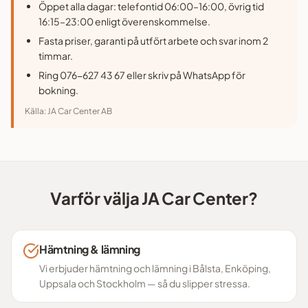
Öppet alla dagar: telefontid 06:00–16:00, övrig tid
16:15–23:00 enligt överenskommelse.
Fasta priser, garanti på utfört arbete och svar inom 2
timmar.
Ring 076-627 43 67 eller skriv på WhatsApp för
bokning.
Källa:
JA Car Center AB
Varför välja JA Car Center?
Hämtning & lämning
Vi erbjuder hämtning och lämning i Bålsta, Enköping,
Uppsala och Stockholm — så du slipper stressa.