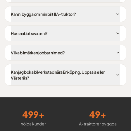
Kan ni bygga om min bil till A-traktor?
Hur snabbt svarar ni?
Vilka bilmärken jobbar ni med?
Kan jag boka bilverkstad nära Enköping, Uppsala eller
Västerås?
500
+
50
+
nöjda kunder
A-traktorer byggda